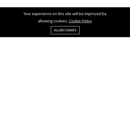
Your experience on this site will be improved by
allowing cookies.
Cookie Policy
القائمة
الأقسام
ALLOW COOKIES
بحث
السلة
اتصل بنا
اتصل بنا 24/7
01027750932